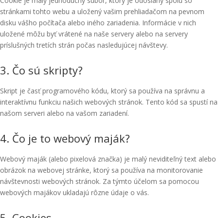
Cookie je malý jednoduchý súbor, ktorý je odoslaný spolu so
stránkami tohto webu a uložený vašim prehliadačom na pevnom
disku vášho počítača alebo iného zariadenia. Informácie v nich
uložené môžu byť vrátené na naše servery alebo na servery
príslušných tretích strán počas nasledujúcej návštevy.
3. Čo sú skripty?
Skript je časť programového kódu, ktorý sa používa na správnu a
interaktívnu funkciu našich webových stránok. Tento kód sa spustí na
našom serveri alebo na vašom zariadení.
4. Čo je to webový maják?
Webový maják (alebo pixelová značka) je malý neviditeľný text alebo
obrázok na webovej stránke, ktorý sa používa na monitorovanie
návštevnosti webových stránok. Za týmto účelom sa pomocou
webových majákov ukladajú rôzne údaje o vás.
5. Cookies