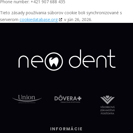
Phone number: +421 907 688 435
Tieto zásady používania súborov cookie boli synchronizované s
serverom
cookiedatabase.org
v jún 26, 2026.
INFORMÁCIE