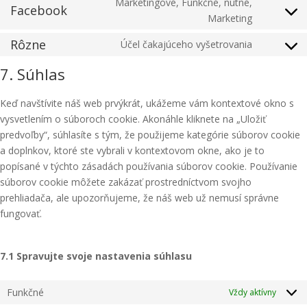
Marketingové, Funkčné, nutné,
google-
Facebook
service
Consent
Marketing
maps
youtube
to
Rôzne
Účel čakajúceho vyšetrovania
service
Consent
facebook
to
7. Súhlas
service
rôzne
Keď navštívite náš web prvýkrát, ukážeme vám kontextové okno s
vysvetlením o súboroch cookie. Akonáhle kliknete na „Uložiť
predvoľby“, súhlasíte s tým, že použijeme kategórie súborov cookie
a doplnkov, ktoré ste vybrali v kontextovom okne, ako je to
popísané v týchto zásadách používania súborov cookie. Používanie
súborov cookie môžete zakázať prostredníctvom svojho
prehliadača, ale upozorňujeme, že náš web už nemusí správne
fungovať.
7.1 Spravujte svoje nastavenia súhlasu
Funkčné
Vždy aktívny