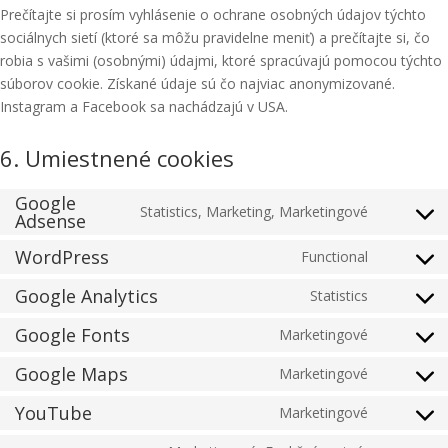
Prečítajte si prosím vyhlásenie o ochrane osobných údajov týchto
sociálnych sietí (ktoré sa môžu pravidelne meniť) a prečítajte si, čo
robia s vašimi (osobnými) údajmi, ktoré spracúvajú pomocou týchto
súborov cookie. Získané údaje sú čo najviac anonymizované.
Instagram a Facebook sa nachádzajú v USA.
6. Umiestnené cookies
Google
Statistics, Marketing, Marketingové
Adsense
Consent
to
WordPress
Functional
Consent
service
to
google-
Google Analytics
Statistics
Consent
service
adsense
to
Google Fonts
Marketingové
wordpres
Consent
service
to
Google Maps
Marketingové
google-
Consent
service
analytics
to
YouTube
Marketingové
google-
Consent
service
fonts
to